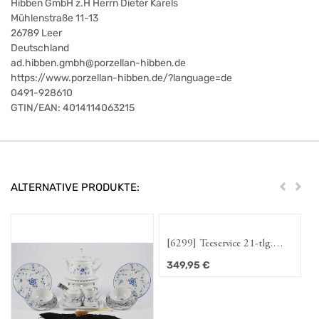
Hibben GmbH z.H Herrn Dieter Karels
Mühlenstraße 11-13
26789
Leer
Deutschland
ad.hibben.gmbh@porzellan-hibben.de
https://www.porzellan-hibben.de/?language=de
0491-928610
GTIN/EAN:
4014114063215
ALTERNATIVE PRODUKTE:
Zurück
Weit
[6299] Teeservice 21-tlg.
"Strohblume"
349,95
€