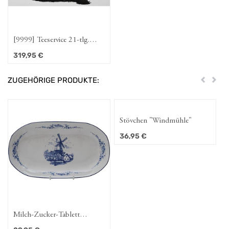
[9999] Teeservice 21-tlg.
"Greetsiel"
319,95
€
ZUGEHÖRIGE PRODUKTE:
Zurück
Weit
Stövchen "Windmühle"
36,95
€
Milch-Zucker-Tablett
"Windmühle" 22cm