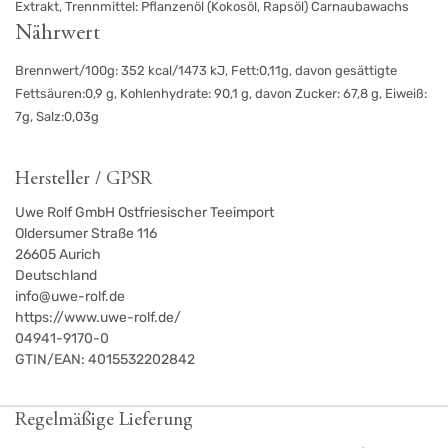
Extrakt, Trennmittel: Pflanzenöl (Kokosöl, Rapsöl) Carnaubawachs
Nährwert
Brennwert/100g: 352 kcal/1473 kJ, Fett:0,11g, davon gesättigte
Fettsäuren:0,9 g, Kohlenhydrate: 90,1 g, davon Zucker: 67,8 g, Eiweiß:
7g, Salz:0,03g
Hersteller / GPSR
Uwe Rolf GmbH Ostfriesischer Teeimport
Oldersumer Straße 116
26605
Aurich
Deutschland
info@uwe-rolf.de
https://www.uwe-rolf.de/
04941-9170-0
GTIN/EAN:
4015532202842
Regelmäßige Lieferung