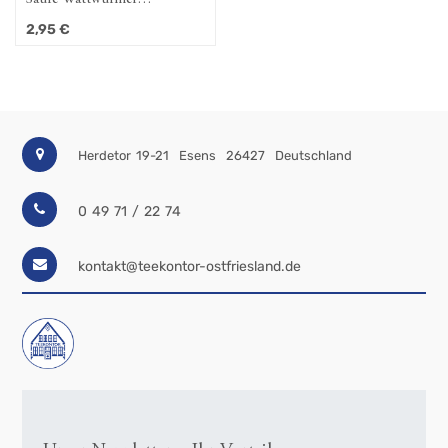
Fruchtgummi 130g
2,95
€
Herdetor 19-21
Esens
26427
Deutschland
0 49 71 / 22 74
kontakt@teekontor-ostfriesland.de