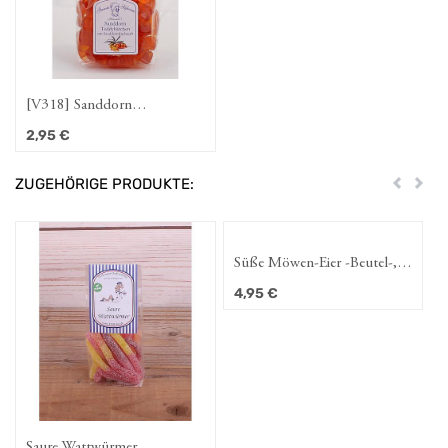
[V318] Sanddorn
Teddybärchen Fruchtgummi,
2,95
€
105g
ZUGEHÖRIGE PRODUKTE:
Zurück
Weit
Süße Möwen-Eier -Beutel-,
150 g
4,95
€
Saure Wattwürmer