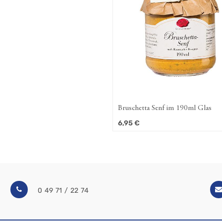
Bruschetta Senf im 190ml Glas
6,95
€
0 49 71 / 22 74