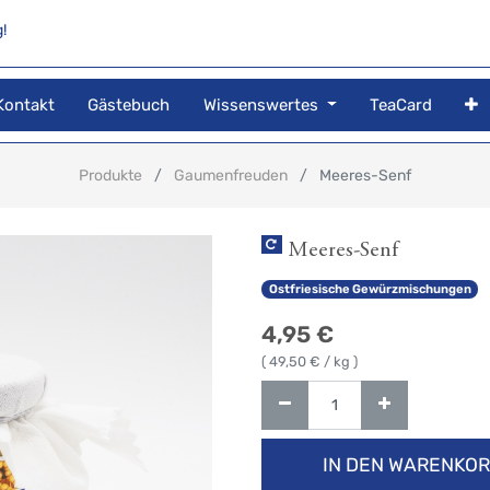
!
Kontakt
Gästebuch
Wissenswertes
TeaCard
Produkte
Gaumenfreuden
Meeres-Senf
Meeres-Senf
Ostfriesische Gewürzmischungen
4,95
€
(
49,50
€ / kg )
IN DEN WARENKO