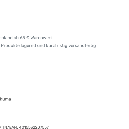
schland ab 65 € Warenwert
 Produkte lagernd und kurzfristig versandfertig
urkuma
GTIN/EAN:
4015532207557