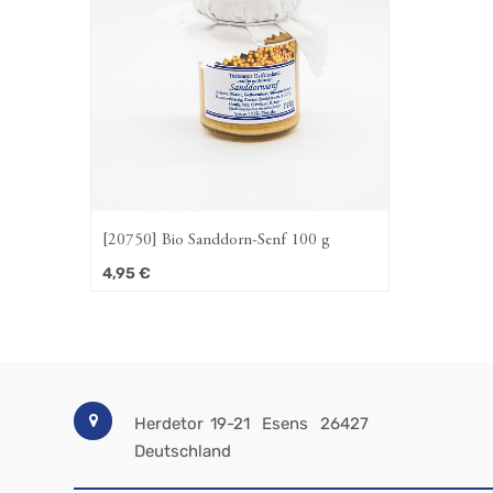
[20750] Bio Sanddorn-Senf 100 g
4,95
€
Herdetor 19-21
Esens
26427
Deutschland