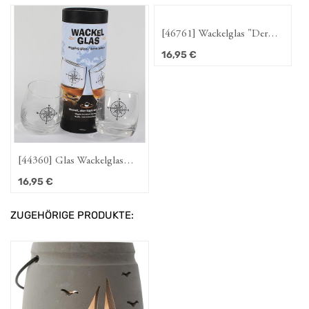
[46761] Wackelglas "Der
klügere kippt nach" 2er-Set
16,95
€
[44360] Glas Wackelglas
"Global" 2er-Set
16,95
€
ZUGEHÖRIGE PRODUKTE: