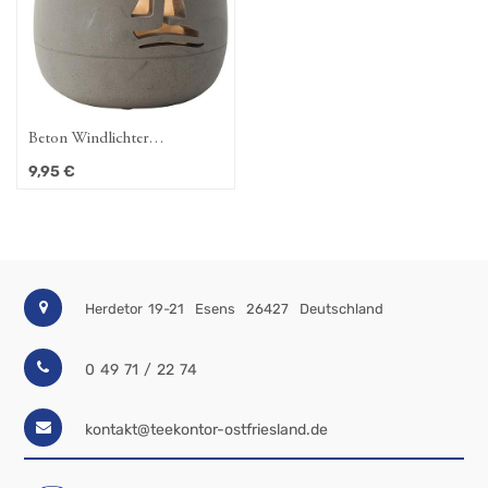
Beton Windlichter
Segelschiff/Möwen 12 cm/h
9,95
€
grau
Herdetor 19-21
Esens
26427
Deutschland
0 49 71 / 22 74
kontakt@teekontor-ostfriesland.de