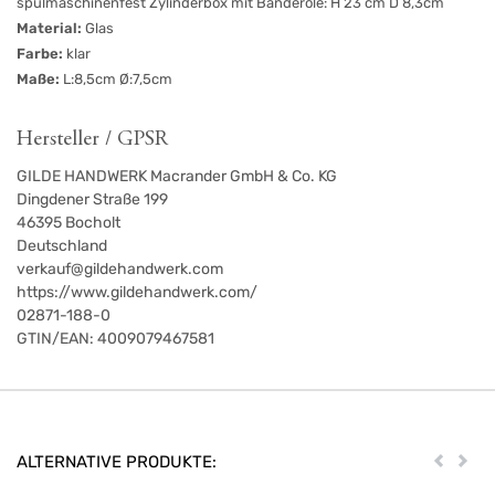
spülmaschinenfest Zylinderbox mit Banderole: H 23 cm D 8,3cm
Material:
Glas
Farbe:
klar
Maße:
L:8,5cm Ø:7,5cm
Hersteller / GPSR
GILDE HANDWERK Macrander GmbH & Co. KG
Dingdener Straße 199
46395
Bocholt
Deutschland
verkauf@gildehandwerk.com
https://www.gildehandwerk.com/
02871-188-0
GTIN/EAN:
4009079467581
ALTERNATIVE PRODUKTE:
Zurück
Weit