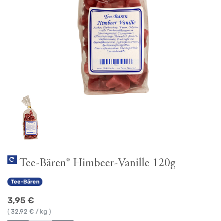
Tee-Bären® Himbeer-Vanille 120g
Tee-Bären
3,95
€
(
32,92
€ / kg )