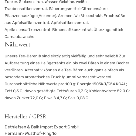
Zucker, Glukosesirup, Wasser, Gelatine, weißes
Traubensaftkonzentrat, Säuerungsmittel: Citronensäure,
Pflanzenauszüge (Holunder), Aromen, Weißteeextrakt, Fruchtsüße
aus Apfelsaftkonzentrat, Apfelsaftkonzentrat,
Aprikosensaftkonzentrat, Birnensaftkonzentrat, Überzugsmittel:
Carnaubawachs
Nährwert
Unsere Tee-Bären® sind einzigartig vielfältig und sehr beliebt! Zur
Aufbereitung eines Heißgetränks ein bis zwei Bären in einem Becher
verrühren. Alternativ können die Tee-Bären auch ganz einfach als
besonders aromatisches Fruchtgummi vernascht werden!
Durchschnittliche Nährwerte pro 100 g: Energie 1505KJ/354 KCAL;
Fett 0,5 G; davon gesättigte Fettsäuren 0,3 G; Kohlenhydrate 82,0 G;
davon Zucker 72,0 G; Eiweiß 4,7 G; Salz 0,08 G
Hersteller / GPSR
Dethlefsen & Balk Import Export GmbH
Hermann-Wüsthof-Ring 16