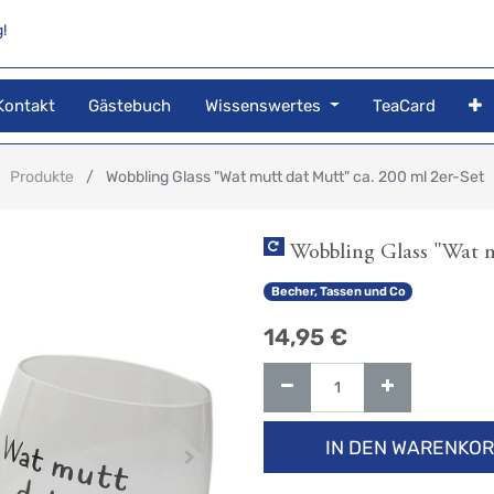
!
Kontakt
Gästebuch
Wissenswertes
TeaCard
Produkte
Wobbling Glass "Wat mutt dat Mutt" ca. 200 ml 2er-Set
Wobbling Glass "Wat m
Becher, Tassen und Co
14,95
€
IN DEN WARENKO