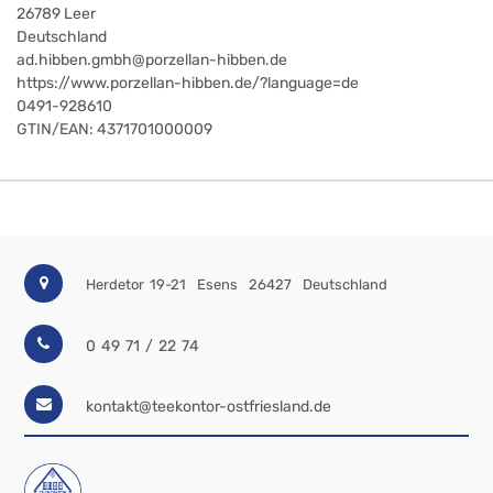
26789
Leer
Deutschland
ad.hibben.gmbh@porzellan-hibben.de
https://www.porzellan-hibben.de/?language=de
0491-928610
GTIN/EAN:
4371701000009
Herdetor 19-21
Esens
26427
Deutschland
0 49 71 / 22 74
kontakt@teekontor-ostfriesland.de