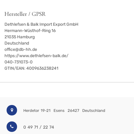
Hersteller / GPSR
Dethlefsen & Balk Import Export GmbH
Hermann-Wüsthof-Ring 16
21035
Hamburg
Deutschland
office@db-hh.de
https://www.dethlefsen-balk.de/
040-731073-0
GTIN/EAN:
4009636238241
Herdetor 19-21
Esens
26427
Deutschland
0 49 71 / 22 74