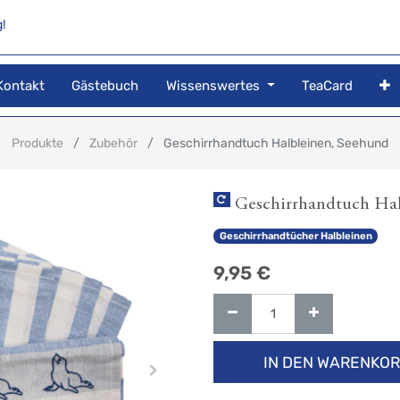
!
Kontakt
Gästebuch
Wissenswertes
TeaCard
Produkte
Zubehör
Geschirrhandtuch Halbleinen, Seehund
Geschirrhandtuch Hal
Geschirrhandtücher Halbleinen
9,95
€
IN DEN WARENKO