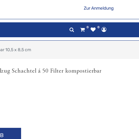
Zur Anmeldung
0
0
ar 10,5 x 8,5 cm
lzug Schachtel á 50 Filter kompostierbar
RB