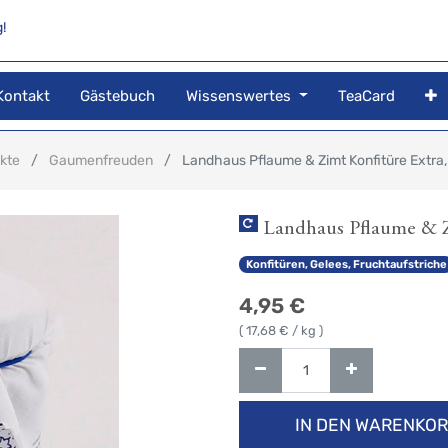
!
Kontakt
Gästebuch
Wissenswertes
TeaCard
kte
Gaumenfreuden
Landhaus Pflaume & Zimt Konfitüre Extra,
Landhaus Pflaume & Z
Konfitüren, Gelees, Fruchtaufstriche
4,95
€
(
17,68
€ / kg )
IN DEN WARENKO