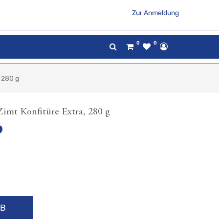
Zur Anmeldung
0
0
 280 g
imt Konfitüre Extra, 280 g
RB