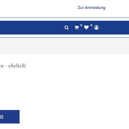
Zur Anmeldung
0
0
!
 - ehrlich!
RB