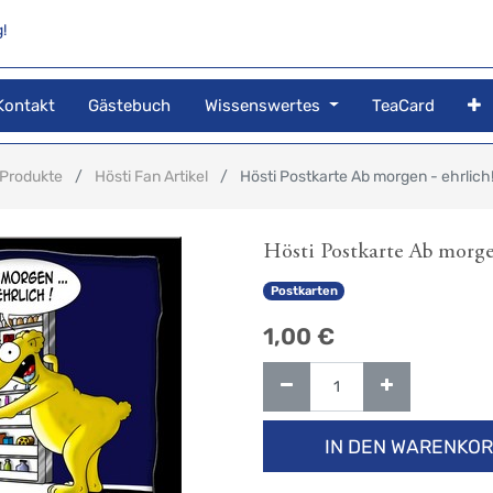
!
Kontakt
Gästebuch
Wissenswertes
TeaCard
Produkte
Hösti Fan Artikel
Hösti Postkarte Ab morgen - ehrlich
Hösti Postkarte Ab morgen
Postkarten
1,00
€
IN DEN WARENKO