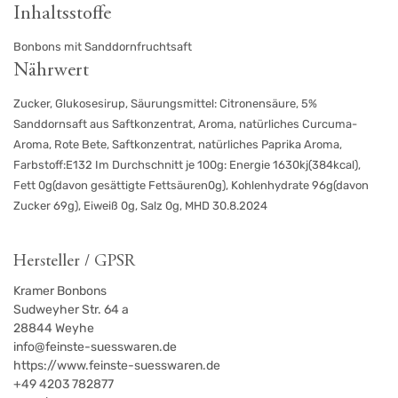
Inhaltsstoffe
Bonbons mit Sanddornfruchtsaft
Nährwert
Zucker, Glukosesirup, Säurungsmittel: Citronensäure, 5%
Sanddornsaft aus Saftkonzentrat, Aroma, natürliches Curcuma-
Aroma, Rote Bete, Saftkonzentrat, natürliches Paprika Aroma,
Farbstoff:E132 Im Durchschnitt je 100g: Energie 1630kj(384kcal),
Fett 0g(davon gesättigte Fettsäuren0g), Kohlenhydrate 96g(davon
Zucker 69g), Eiweiß 0g, Salz 0g, MHD 30.8.2024
Hersteller / GPSR
Kramer Bonbons
Sudweyher Str. 64 a
28844
Weyhe
info@feinste-suesswaren.de
https://www.feinste-suesswaren.de
+49 4203 782877