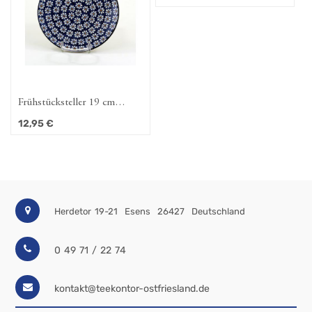
Frühstücksteller 19 cm
"Dattein"
12,95
€
Herdetor 19-21
Esens
26427
Deutschland
0 49 71 / 22 74
kontakt@teekontor-ostfriesland.de