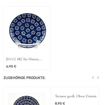
[011/2 08] Tee-Untere,
klein/Cappucchino, Untere
6,95
€
0,15l "Dattein"
ZUGEHÖRIGE PRODUKTE:
Zurück
Weit
Teetasse groß, Obere Dattein
8,95
€