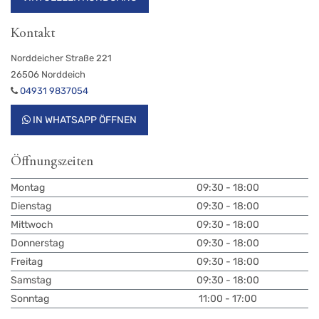
Kontakt
Norddeicher Straße 221
26506
Norddeich
04931 9837054
IN WHATSAPP ÖFFNEN
Öffnungszeiten
Montag
09:30
-
18:00
Dienstag
09:30
-
18:00
Mittwoch
09:30
-
18:00
Donnerstag
09:30
-
18:00
Freitag
09:30
-
18:00
Samstag
09:30
-
18:00
Sonntag
11:00
-
17:00