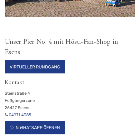
Unser Pier No. 4 mit Hösti-Fan-Shop in
Esens
VIRTUELLER RUNDGANG
Kontakt
Steinstraße 4
Fußgängerzone
26427
Esens
04971 4385
IN WHATSAPP ÖFFNEN