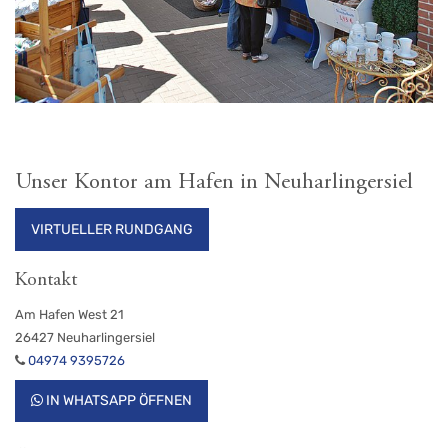
Unser Kontor am Hafen in Neuharlingersiel
VIRTUELLER RUNDGANG
Kontakt
Am Hafen West 21
26427
Neuharlingersiel
04974 9395726
IN WHATSAPP ÖFFNEN