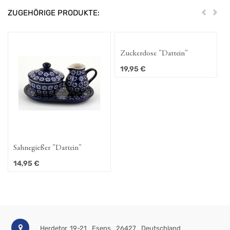
ZUGEHÖRIGE PRODUKTE:
Zurück
Weit
Zuckerdose "Dattein"
19,95
€
Sahnegießer "Dattein"
14,95
€
Herdetor 19-21
Esens
26427
Deutschland