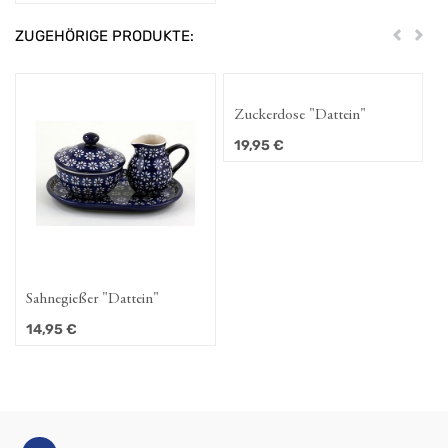
ZUGEHÖRIGE PRODUKTE:
Zurück
Weit
Zuckerdose "Dattein"
19,95
€
Sahnegießer "Dattein"
14,95
€