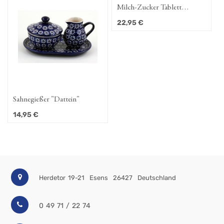
Milch-Zucker Tablett
"Dattein"
22,95
€
Sahnegießer "Dattein"
14,95
€
Herdetor 19-21
Esens
26427
Deutschland
0 49 71 / 22 74