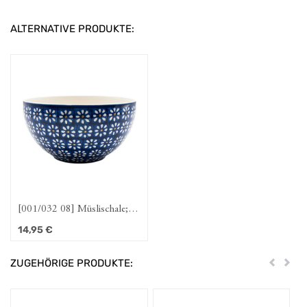
ALTERNATIVE PRODUKTE:
[001/032 08] Müslischale;
15cm / 8cm hoch; außen
14,95
€
bem Dattein
ZUGEHÖRIGE PRODUKTE:
Zurück
Weit