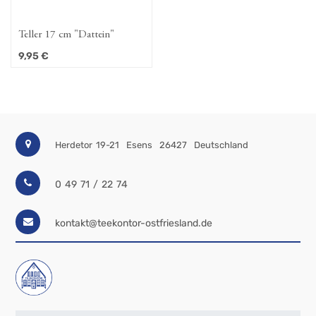
Teller 17 cm "Dattein"
9,95
€
Herdetor 19-21
Esens
26427
Deutschland
0 49 71 / 22 74
kontakt@teekontor-ostfriesland.de