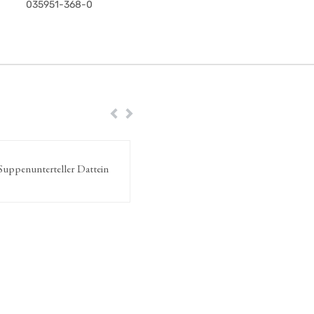
035951-368-0
Zurück
Weiter
Suppenunterteller Dattein