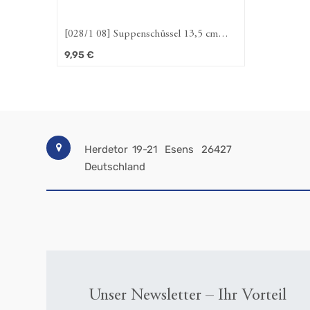
[028/1 08] Suppenschüssel 13,5 cm
Dekor außen Dattein
9,95
€
Herdetor 19-21
Esens
26427
Deutschland
Unser Newsletter – Ihr Vorteil