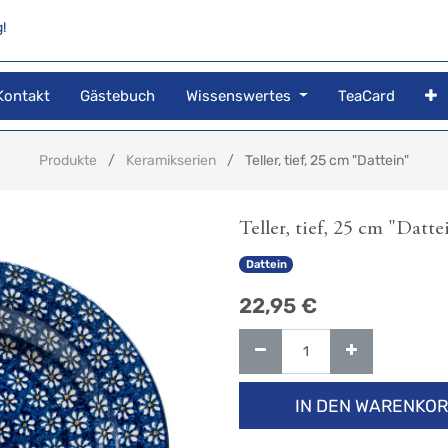
!
Kontakt
Gästebuch
Wissenswertes
TeaCard
Produkte
Keramikserien
Teller, tief, 25 cm "Dattein"
Teller, tief, 25 cm "Datte
Dattein
22,95
€
IN DEN WARENKO