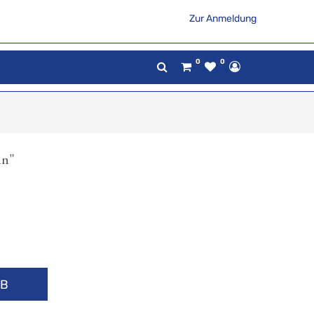
Zur Anmeldung
0
0
in"
RB