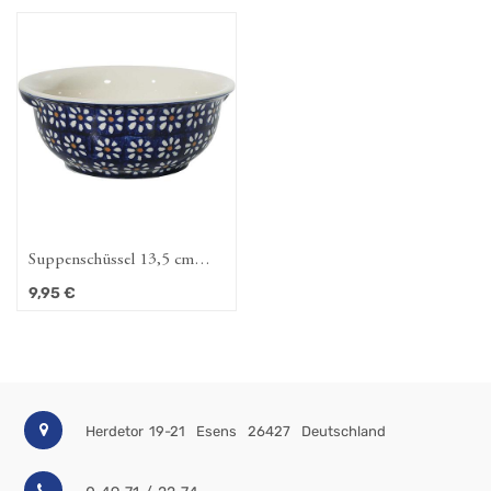
Suppenschüssel 13,5 cm
Dekor außen Dattein
9,95
€
Herdetor 19-21
Esens
26427
Deutschland