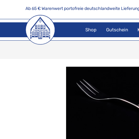
Ab 65 € Warenwert portofreie deutschlandweite Lieferung
Shop
Gutschein