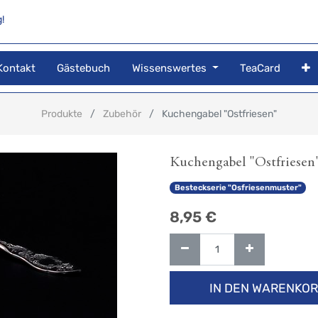
!
Kontakt
Gästebuch
Wissenswertes
TeaCard
Produkte
Zubehör
Kuchengabel "Ostfriesen"
Kuchengabel "Ostfriesen
Besteckserie "Osfriesenmuster"
8,95
€
IN DEN WARENKO