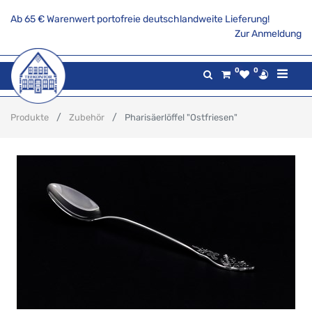
Ab 65 € Warenwert portofreie deutschlandweite Lieferung!
Zur Anmeldung
0
0
Produkte
Zubehör
Pharisäerlöffel "Ostfriesen"