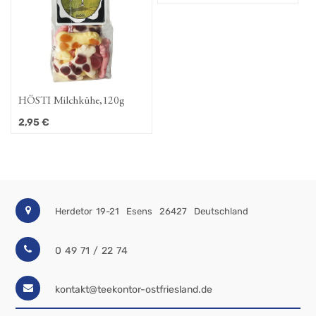
HÖSTI Milchkühe,120g
HÖSTI Süsse Badenixen
2,95
€
2,95
€
Herdetor 19-21
Esens
26427
Deutschland
0 49 71 / 22 74
kontakt@teekontor-ostfriesland.de