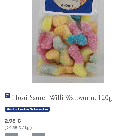
Hösti Saurer Willi Wattwurm, 120g
Höstis Lecker Schmecker
2,95
€
(
24,58
€ / kg )