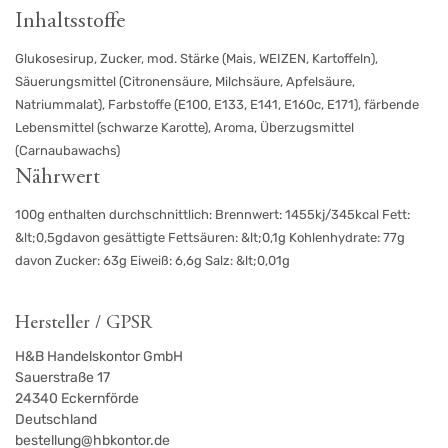
Inhaltsstoffe
Glukosesirup, Zucker, mod. Stärke (Mais, WEIZEN, Kartoffeln),
Säuerungsmittel (Citronensäure, Milchsäure, Apfelsäure,
Natriummalat), Farbstoffe (E100, E133, E141, E160c, E171), färbende
Lebensmittel (schwarze Karotte), Aroma, Überzugsmittel
(Carnaubawachs)
Nährwert
100g enthalten durchschnittlich: Brennwert: 1455kj/345kcal Fett:
&lt;0,5gdavon gesättigte Fettsäuren: &lt;0,1g Kohlenhydrate: 77g
davon Zucker: 63g Eiweiß: 6,6g Salz: &lt;0,01g
Hersteller / GPSR
H&B Handelskontor GmbH
Sauerstraße 17
24340
Eckernförde
Deutschland
bestellung@hbkontor.de