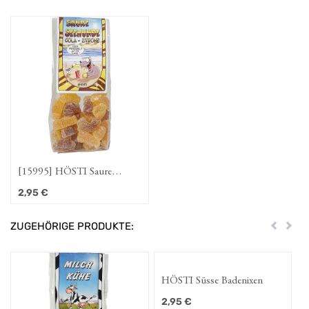
[15995] HÖSTI Saure
Seehunde
2,95
€
ZUGEHÖRIGE PRODUKTE:
Zurück
Weit
HÖSTI Süsse Badenixen
Hös
2,95
€
2,