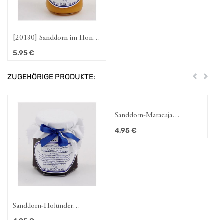
[20180] Sanddorn im Honig
125g
5,95
€
ZUGEHÖRIGE PRODUKTE:
Zurück
Weit
Sanddorn-Maracuja
Fruchtaufstrich 210g
4,95
€
Sanddorn-Holunder
Konfitüre 210g