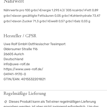
Nährwert
Nährwerte pro 100 g<br/>Energie 1.295 kJ/ 305 kcal<br/>Fett 0,89
g<br/>davon gesättigte Fettsäuren 0,05 g<br/>Kohlenhydrate 73,47
g<br/>davon Zucker 71,3 g<br/>Eiweiß 0,57 g<br/>Salz 0,03 g
Hersteller / GPSR
Uwe Rolf GmbH Ostfriesischer Teeimport
Oldersumer Straße 116
26605
Aurich
Deutschland
info@uwe-rolf.de
https://www.uwe-rolf.de/
04941-9170-0
GTIN/EAN:
4015532201821
Regelmäßige Lieferung
Dieses Produkt kann als Teil einer regelmäßigen Lieferung
erworben werden, ist aber nicht zwingend erforderlich. Um das