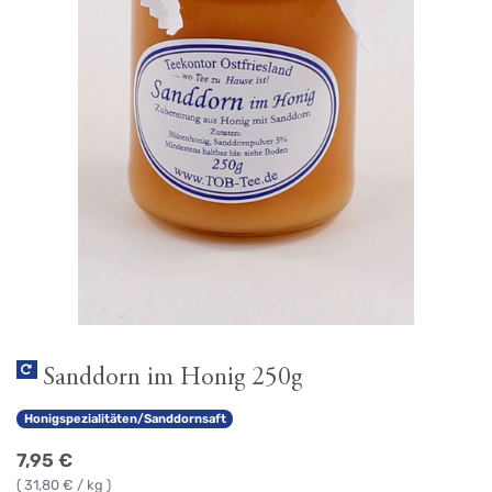
Sanddorn im Honig 250g
Honigspezialitäten/Sanddornsaft
7,95
€
(
31,80
€ / kg )