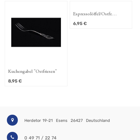
Espressolöffel/Ostfr.
Teelöffel "Ostfriesen"
6,95
€
Kuchengabel "Ostfriesen"
8,95
€
Herdetor 19-21
Esens
26427
Deutschland
0 49 71 / 22 74