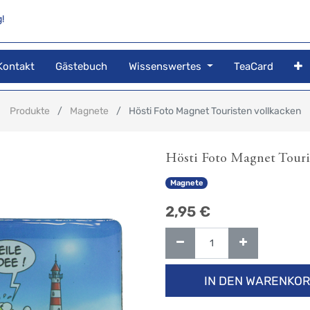
!
Kontakt
Gästebuch
Wissenswertes
TeaCard
Produkte
Magnete
Hösti Foto Magnet Touristen vollkacken
Hösti Foto Magnet Touri
Magnete
2,95
€
IN DEN WARENKO