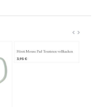
Zurück
Weiter
Hösti Mouse Pad Touristen vollkacken
3,95
€