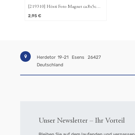
[219310] Hösti Foto Magnet ca.8x5cm
Moinsen
2,95
€
Herdetor 19-21
Esens
26427
Deutschland
Unser Newsletter – Ihr Vorteil
Bleiben Sie auf dem laufenden und verpassen 