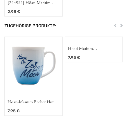
[244931] Hösti Maritim
Platzset Ich will Meer
2,95
€
ZUGEHÖRIGE PRODUKTE:
Zurück
Weit
Hösti Maritim
Frühstücksbrett Nimm Dir
7,95
€
Zeit
Hösti-Maritim Becher Nimm
Dir Zeit
7,95
€