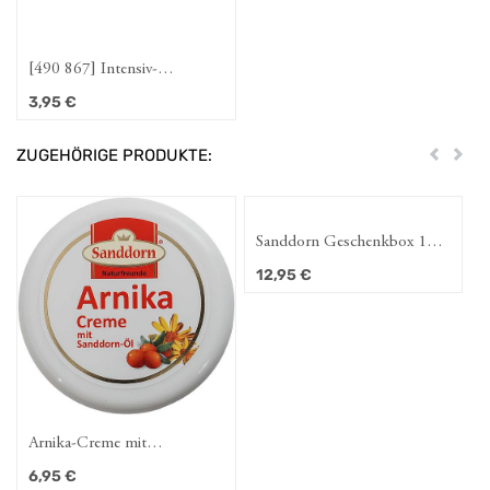
[490 867] Intensiv-
Handcreme mit Sanddornöl
3,95
€
30ml
ZUGEHÖRIGE PRODUKTE:
Zurück
Weit
Sanddorn Geschenkbox 1
(Duschgel und Bodylotion,
12,95
€
je 100ml)
Arnika-Creme mit
Sanddornöl 250 ml
6,95
€