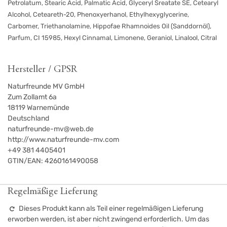
Petrolatum, Stearic Acid, Palmatic Acid, Glyceryl Sreatate SE, Cetearyl
Alcohol, Ceteareth-20, Phenoxyerhanol, Ethylhexyglycerine,
Carbomer, Triethanolamine, Hippofae Rhamnoides Oil (Sanddornöl),
Parfum, CI 15985, Hexyl Cinnamal, Limonene, Geraniol, Linalool, Citral
Hersteller / GPSR
Naturfreunde MV GmbH
Zum Zollamt 6a
18119
Warnemünde
Deutschland
naturfreunde-mv@web.de
http://www.naturfreunde-mv.com
+49 381 4405401
GTIN/EAN:
4260161490058
Regelmäßige Lieferung
Dieses Produkt kann als Teil einer regelmäßigen Lieferung
erworben werden, ist aber nicht zwingend erforderlich. Um das