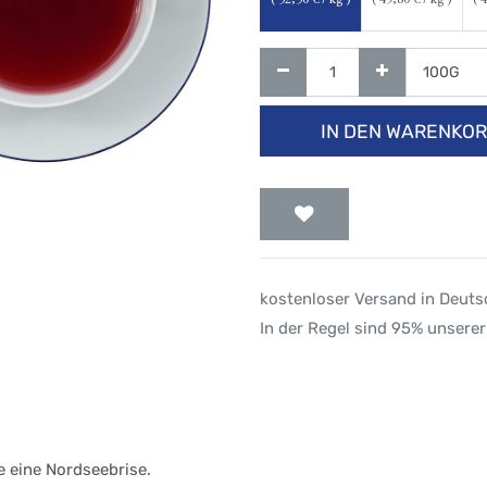
(
52,50
€ / kg )
(
49,80
€ / kg )
(
4
IN DEN WARENKO
kostenloser Versand in Deut
In der Regel sind 95% unserer
e eine Nordseebrise.