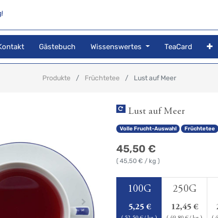
!
Kontakt
Gästebuch
Wissenswertes
TeaCard
Produkte
Früchtetee
Lust auf Meer
Lust auf Meer
Volle Frucht-Auswahl
Früchtetee
45,50
€
(
45,50
€ / kg )
100G
250G
5,25
€
12,45
€