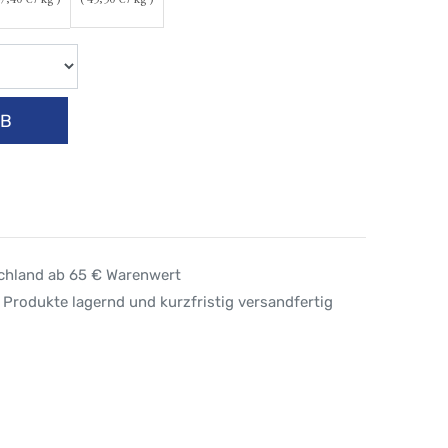
7,40
€ / kg )
(
45,50
€ / kg )
RB
schland ab 65 € Warenwert
 Produkte lagernd und kurzfristig versandfertig