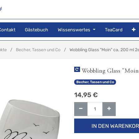
!
Kontakt
Gästebuch
Wissenswertes
TeaCard
ukte
Becher, Tassen und Co
Wobbling Glass "Moin" ca. 200 ml 2
Wobbling Glass "Moin"
Becher, Tassen und Co
14,95
€
IN DEN WARENKO