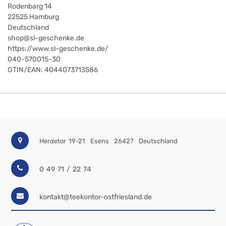
Rodenbarg 14
22525
Hamburg
Deutschland
shop@sl-geschenke.de
https://www.sl-geschenke.de/
040-570015-30
GTIN/EAN:
4044073713586
Herdetor 19-21
Esens
26427
Deutschland
0 49 71 / 22 74
kontakt@teekontor-ostfriesland.de