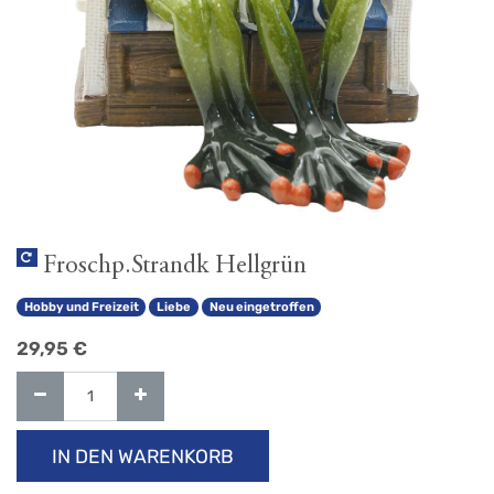
Froschp.Strandk Hellgrün
Hobby und Freizeit
Liebe
Neu eingetroffen
29,95
€
IN DEN WARENKORB