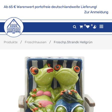
Ab 65 € Warenwert portofreie deutschlandweite Lieferung!
Zur Anmeldung
0
0
Produkte
Froschhausen
Froschp.Strandk Hellgrün