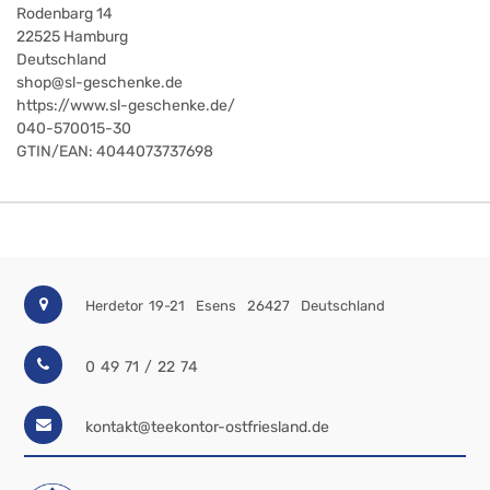
Rodenbarg 14
22525
Hamburg
Deutschland
shop@sl-geschenke.de
https://www.sl-geschenke.de/
040-570015-30
GTIN/EAN:
4044073737698
Herdetor 19-21
Esens
26427
Deutschland
0 49 71 / 22 74
kontakt@teekontor-ostfriesland.de