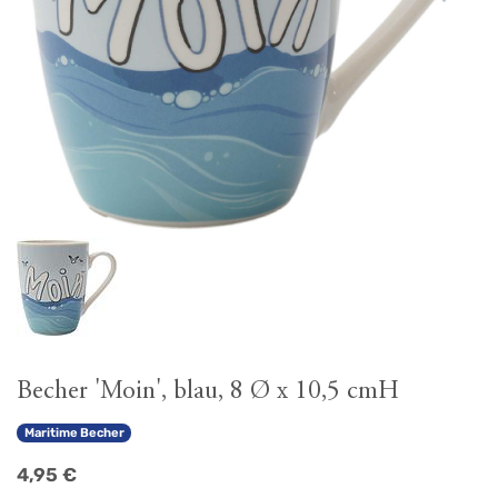
Becher 'Moin', blau, 8 Ø x 10,5 cmH
Maritime Becher
4,95
€