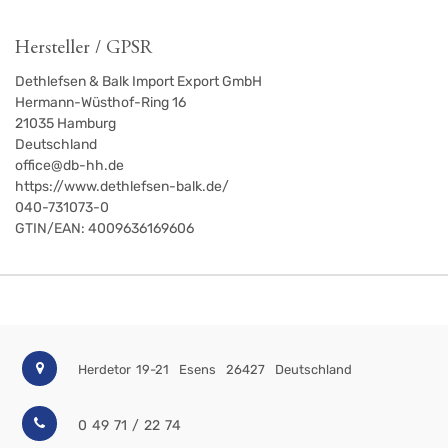
Hersteller / GPSR
Dethlefsen & Balk Import Export GmbH
Hermann-Wüsthof-Ring 16
21035
Hamburg
Deutschland
office@db-hh.de
https://www.dethlefsen-balk.de/
040-731073-0
GTIN/EAN:
4009636169606
Herdetor 19-21
Esens
26427
Deutschland
0 49 71 / 22 74