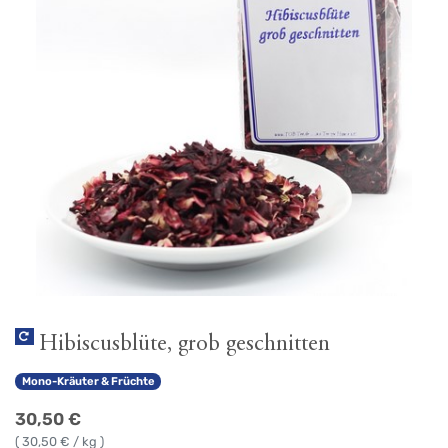
Hibiscusblüte, grob geschnitten
Mono-Kräuter & Früchte
30,50
€
(
30,50
€ / kg )