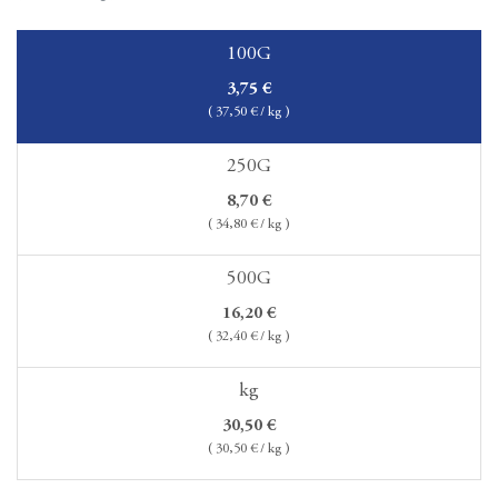
100G
3,75
€
(
37,50
€ / kg )
250G
8,70
€
(
34,80
€ / kg )
500G
16,20
€
(
32,40
€ / kg )
kg
30,50
€
(
30,50
€ / kg )