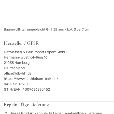
Baumwollfilter, ungebleicht Gr. I (S), aus k.b.A. Ø ca. 7 cm
Hersteller / GPSR
Dethlefsen & Balk Import Export GmbH
Hermann-Wüsthof-Ring 16
21035
Hamburg
Deutschland
office@db-hh.de
https://www.dethlefsen-balk.de/
040-731073-0
GTIN/EAN:
4009636335452
Regelmäßige Lieferung
Dieses Produkt kann als Teil einer regelmäßigen Lieferung