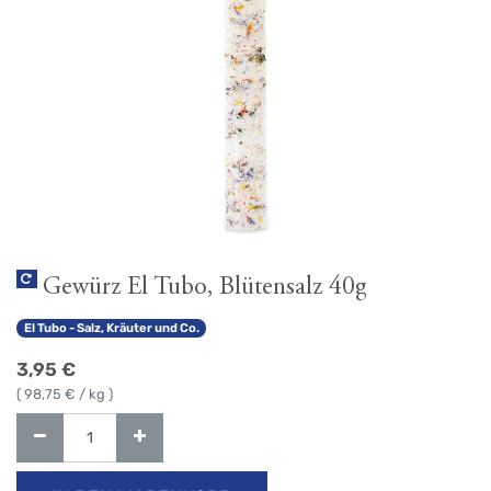
Gewürz El Tubo, Blütensalz 40g
El Tubo - Salz, Kräuter und Co.
3,95
€
(
98,75
€ / kg )