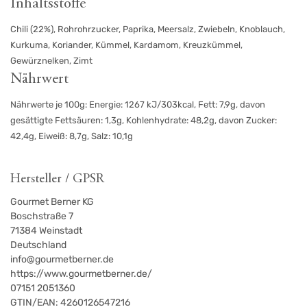
Inhaltsstoffe
Chili (22%), Rohrohrzucker, Paprika, Meersalz, Zwiebeln, Knoblauch,
Kurkuma, Koriander, Kümmel, Kardamom, Kreuzkümmel,
Gewürznelken, Zimt
Nährwert
Nährwerte je 100g: Energie: 1267 kJ/303kcal, Fett: 7,9g, davon
gesättigte Fettsäuren: 1,3g, Kohlenhydrate: 48,2g, davon Zucker:
42,4g, Eiweiß: 8,7g, Salz: 10,1g
Hersteller / GPSR
Gourmet Berner KG
Boschstraße 7
71384
Weinstadt
Deutschland
info@gourmetberner.de
https://www.gourmetberner.de/
07151 2051360
GTIN/EAN:
4260126547216