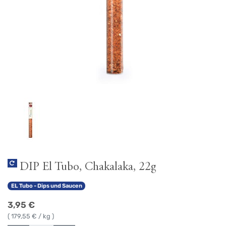
DIP El Tubo, Chakalaka, 22g
EL Tubo - Dips und Saucen
3,95
€
(
179,55
€ / kg )