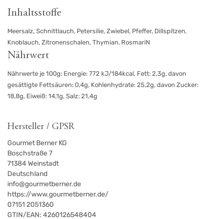
Inhaltsstoffe
Meersalz, Schnittlauch, Petersilie, Zwiebel, Pfeffer, Dillspitzen,
Knoblauch, Zitronenschalen, Thymian, RosmariN
Nährwert
Nährwerte je 100g: Energie: 772 kJ/184kcal, Fett: 2,3g, davon
gesättigte Fettsäuren: 0,4g, Kohlenhydrate: 25,2g, davon Zucker:
18,8g, Eiweiß: 14,1g, Salz: 21,4g
Hersteller / GPSR
Gourmet Berner KG
Boschstraße 7
71384
Weinstadt
Deutschland
info@gourmetberner.de
https://www.gourmetberner.de/
07151 2051360
GTIN/EAN:
4260126548404