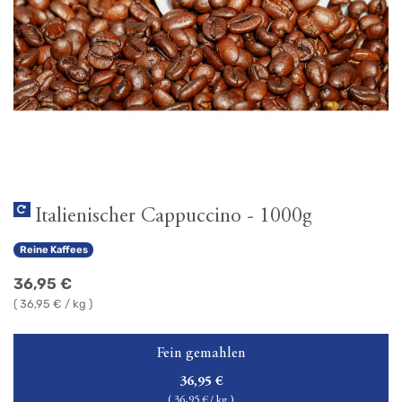
Italienischer Cappuccino - 1000g
Reine Kaffees
36,95
€
(
36,95
€ / kg )
Fein gemahlen
36,95
€
(
36,95
€ / kg )