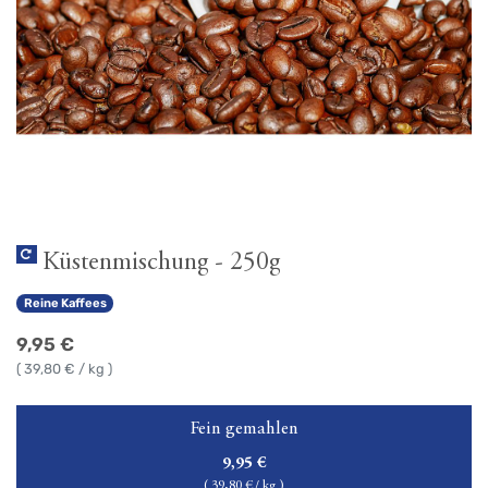
Küstenmischung - 250g
Reine Kaffees
9,95
€
(
39,80
€ / kg )
Fein gemahlen
9,95
€
(
39,80
€ / kg )