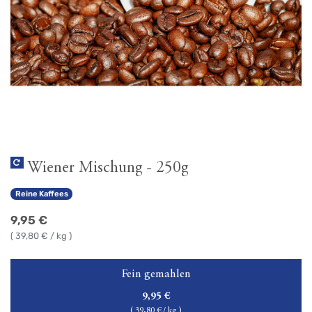
Wiener Mischung - 250g
Reine Kaffees
9,95
€
(
39,80
€ / kg )
Fein gemahlen
9,95
€
(
39,80
€ / kg )