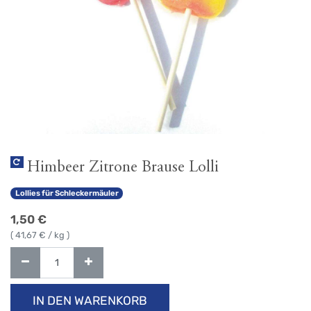
Himbeer Zitrone Brause Lolli
Lollies für Schleckermäuler
1,50
€
(
41,67
€ / kg )
IN DEN WARENKORB