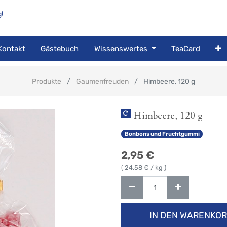
!
Kontakt
Gästebuch
Wissenswertes
TeaCard
Produkte
Gaumenfreuden
Himbeere, 120 g
Himbeere, 120 g
Bonbons und Fruchtgummi
2,95
€
(
24,58
€ / kg )
IN DEN WARENKO