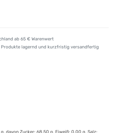
schland ab 65 € Warenwert
 Produkte lagernd und kurzfristig versandfertig
, davon Zucker: 68,50 g, Eiweiß: 0,00 g, Salz: