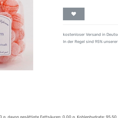
kostenloser Versand in Deut
In der Regel sind 95% unserer
 g, davon gesättigte Fettsäuren: 0,00 g, Kohlenhydrate: 95,50 g