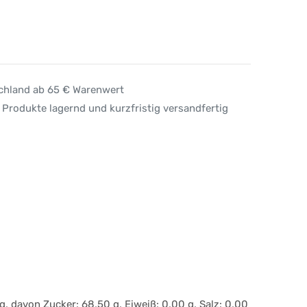
schland ab 65 € Warenwert
 Produkte lagernd und kurzfristig versandfertig
, davon Zucker: 68,50 g, Eiweiß: 0,00 g, Salz: 0,00