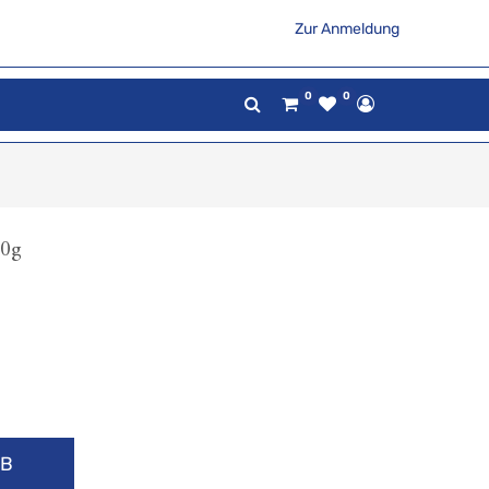
Zur Anmeldung
0
0
20g
RB