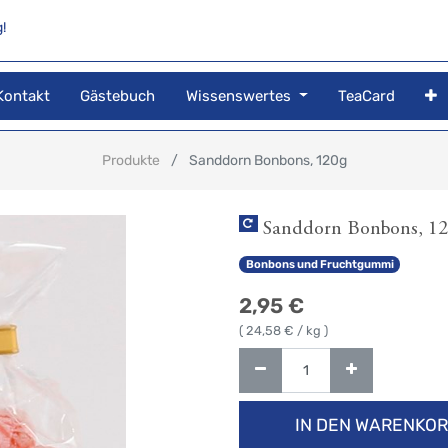
!
Kontakt
Gästebuch
Wissenswertes
TeaCard
Produkte
Sanddorn Bonbons, 120g
Sanddorn Bonbons, 1
Bonbons und Fruchtgummi
2,95
€
(
24,58
€ / kg )
IN DEN WARENKO