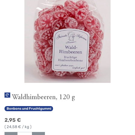
Waldhimbeeren, 120 g
Bonbons und Fruchtgummi
2,95
€
(
24,58
€ / kg )