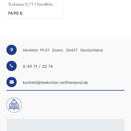
Teekanne 0,75 l Strohblume
(Amina)
74,95
€
Herdetor 19-21
Esens
26427
Deutschland
0 49 71 / 22 74
kontakt@teekontor-ostfriesland.de