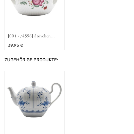
[001.774596] Stövchen
Ostfriesenrose (Amina)
39,95
€
ZUGEHÖRIGE PRODUKTE: