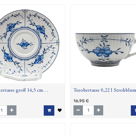
ertasse groß 14,5 cm
Teeobertasse 0,22 l Strohblu
blume (Amina)
(Amina)
16,95
€