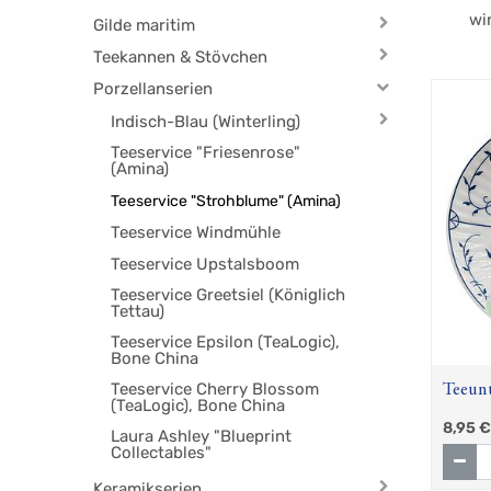
wi
Gilde maritim
Teekannen & Stövchen
Porzellanserien
Indisch-Blau (Winterling)
Teeservice "Friesenrose"
(Amina)
Teeservice "Strohblume" (Amina)
Teeservice Windmühle
Teeservice Upstalsboom
Teeservice Greetsiel (Königlich
Tettau)
Teeservice Epsilon (TeaLogic),
Bone China
Teeservice Cherry Blossom
Teeunt
(TeaLogic), Bone China
Stroh
8,95
€
Laura Ashley "Blueprint
Collectables"
Keramikserien