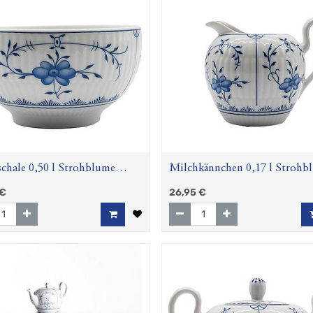
chale 0,50 l Strohblume
Milchkännchen 0,17 l Strohb
a)
(Amina)
€
26,95
€