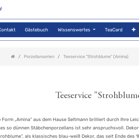
!
Kontakt
Gästebuch
Wissenswertes
TeaCard
Porzellanserien
Teeservice "Strohblume" (Amina)
Teeservice "Strohblum
e Form „Amina“ aus dem Hause Seltmann brilliert durch Ihre Lei
nes so dünnen Stäbchenporzellans ist sehr anspruchsvoll. Dekor
trohblume“, als klassisches blau-weiß Dekor, das seit Ende des 