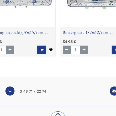
platte eckig 35x15,5 cm
Butterplatte 18,5x12,5 cm
blume (Amina)
Strohblume (Amina)
€
34,95
€
0 49 71 / 22 74