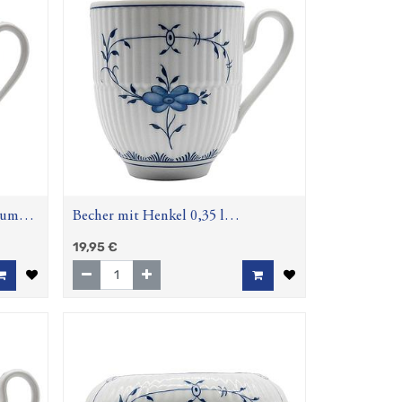
lume
Becher mit Henkel 0,35 l
Strohblume (Amina)
19,95
€