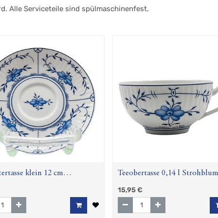
rd. Alle Serviceteile sind spülmaschinenfest.
ertasse klein 12 cm
Teeobertasse 0,14 l Strohblu
blume (Amina)
(Amina)
15,95
€