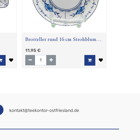
Brotteller rund 16 cm Strohblume
(Amina)
11,95
€
kontakt@teekontor-ostfriesland.de