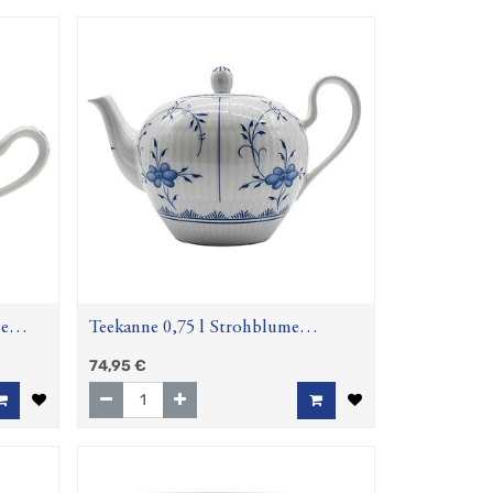
me
Teekanne 0,75 l Strohblume
(Amina)
74,95
€