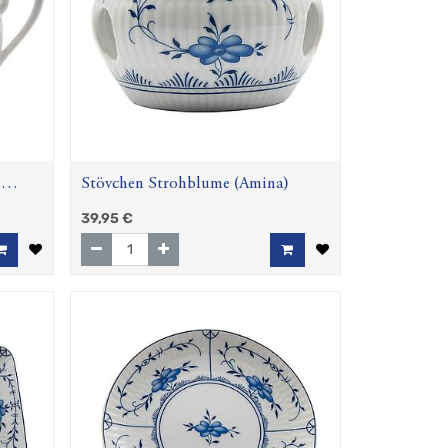
e
Stövchen Strohblume (Amina)
39,95
€