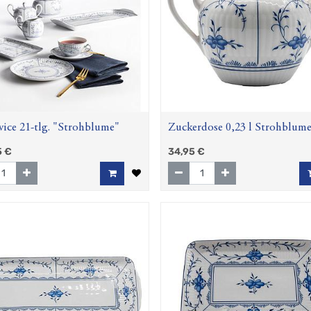
vice 21-tlg. "Strohblume"
Zuckerdose 0,23 l Strohblum
(Amina) m. Griff
5
€
34,95
€